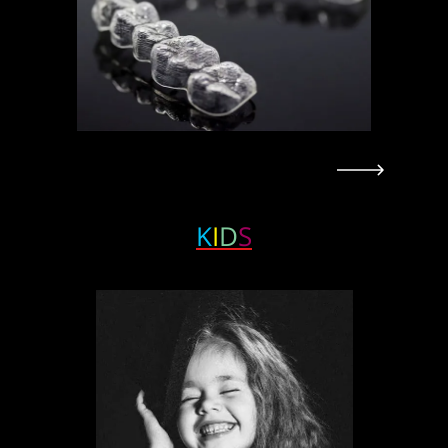
K
I
D
S