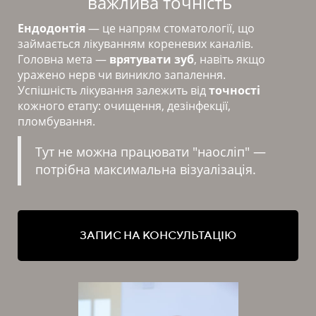
важлива точність
Ендодонтія
— це напрям стоматології, що
займається лікуванням кореневих каналів.
Головна мета —
врятувати зуб
, навіть якщо
уражено нерв чи виникло запалення.
Успішність лікування залежить від
точності
кожного етапу: очищення, дезінфекції,
пломбування.
Тут не можна працювати "наосліп" —
потрібна максимальна візуалізація.
ЗАПИС НА КОНСУЛЬТАЦІЮ