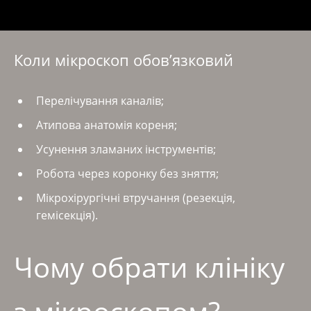
Коли мікроскоп обов’язковий
Перелічування каналів;
Атипова анатомія кореня;
Усунення зламаних інструментів;
Робота через коронку без зняття;
Мікрохірургічні втручання (резекція,
гемісекція).
Чому обрати клініку