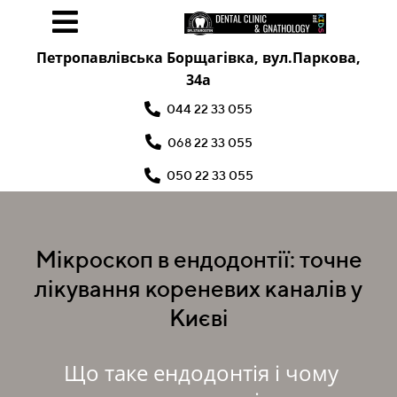
Петропавлівська Борщагівка, вул.Паркова,
34а
044 22 33 055
068 22 33 055
050 22 33 055
Мікроскоп в ендодонтії: точне
лікування кореневих каналів у
Києві
Що таке ендодонтія і чому