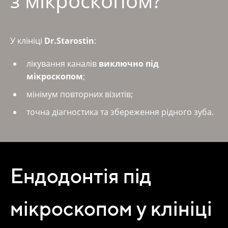
з мікроскопом?
У клініці
Dr.Starostin
:
лікування каналів
виключно під
мікроскопом
;
мінімум повторних візитів;
точна діагностика та збереження рідного зуба.
Ендодонтія під
мікроскопом у клініці