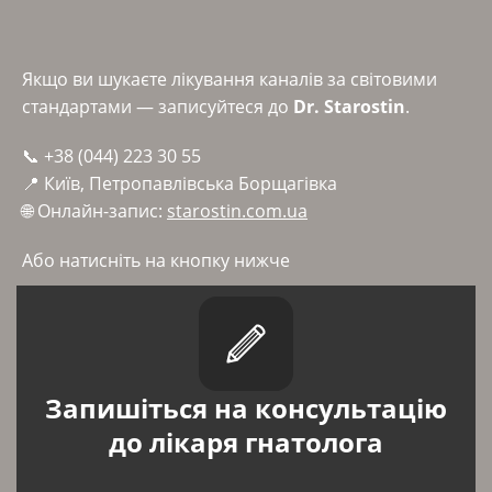
Якщо ви шукаєте лікування каналів за світовими
стандартами — записуйтеся до
Dr. Starostin
.
📞 +38 (044) 223 30 55
📍 Київ, Петропавлівська Борщагівка
🌐 Онлайн-запис:
starostin.com.ua
Або натисніть на кнопку нижче
Запишіться на консультацію
до лікаря гнатолога