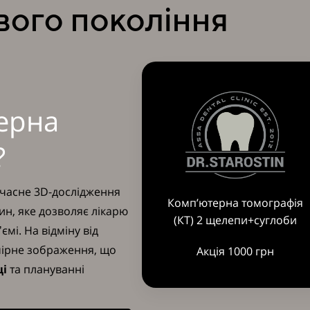
вого покоління
ерна
?
учасне 3D-дослідження
Комп’ютерна томографія
нин, яке дозволяє лікарю
(КТ) 2 щелепи+суглоби
мі. На відміну від
мірне зображення, що
Акція 1000 грн
ці
та плануванні