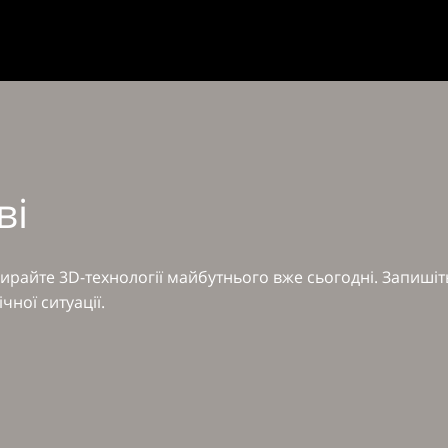
ві
райте 3D-технології майбутнього вже сьогодні. Запишіть
ної ситуації.