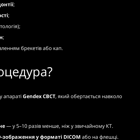
онтії
;
сті
;
тологія);
н
;
ленням брекетів або кап.
оцедура?
у апараті
Gendex CBCT
, який обертається навколо
не
— у 5–10 разів менше, ніж у звичайному КТ.
D-зображення у форматі DICOM
або на флешці.