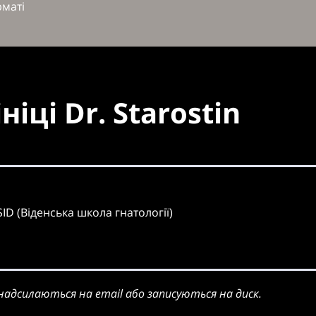
маті
ніці Dr. Starostin
SID (Віденська школа гнатології)
надсилаються на email або записуються на диск.