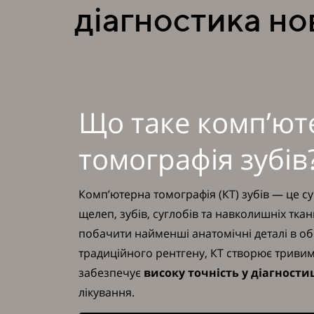
діагностика но
Що таке комп’ют
томографія зубів
Комп’ютерна томографія (КТ) зубів — це с
щелеп, зубів, суглобів та навколишніх тка
побачити найменші анатомічні деталі в обʼє
традиційного рентгену, КТ створює триви
забезпечує
високу точність у діагности
лікування.