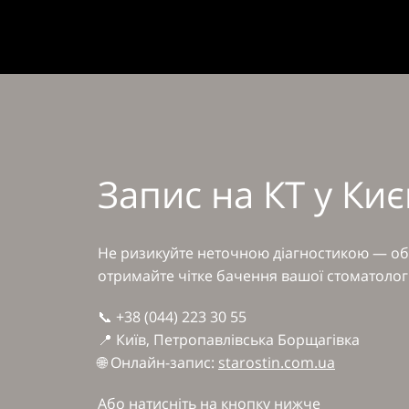
Запис на КТ у Киє
Не ризикуйте неточною діагностикою — оби
отримайте чітке бачення вашої стоматологіч
📞 +38 (044) 223 30 55
📍 Київ, Петропавлівська Борщагівка
🌐 Онлайн-запис:
starostin.com.ua
Або натисніть на кнопку нижче