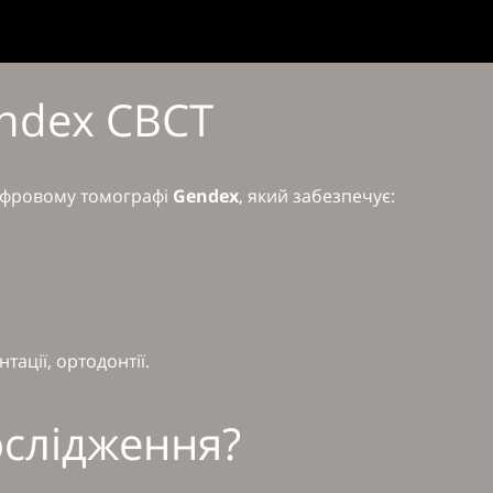
endex CBCT
ифровому томографі
Gendex
, який забезпечує:
тації, ортодонтії.
ослідження?