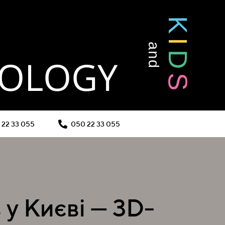
K
I
and
D
HOLOGY
S
 22 33 055
050 22 33 055
 у Києві — 3D-