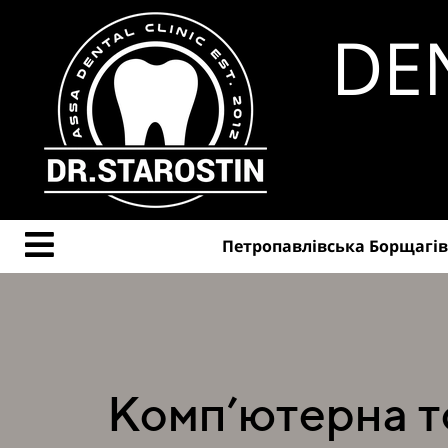
DE
Петропавлівська Борщагівк
Комп’ютерна то