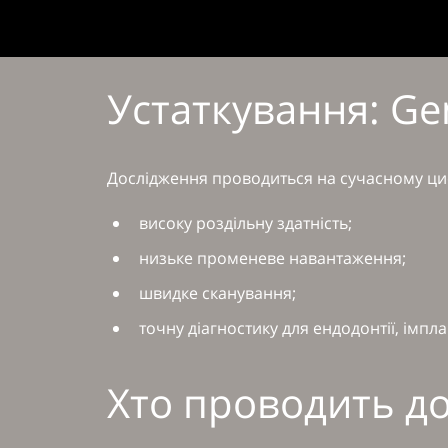
Устаткування: G
Дослідження проводиться на сучасному ц
високу роздільну здатність;
низьке променеве навантаження;
швидке сканування;
точну діагностику для ендодонтії, імплан
Хто проводить д