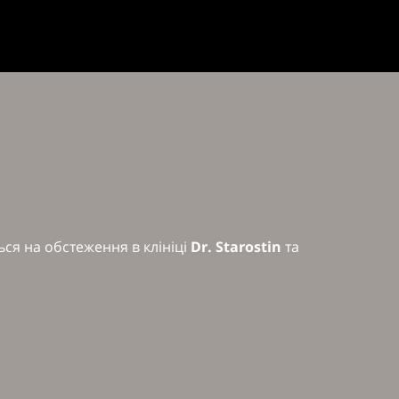
ся на обстеження в клініці
Dr. Starostin
та