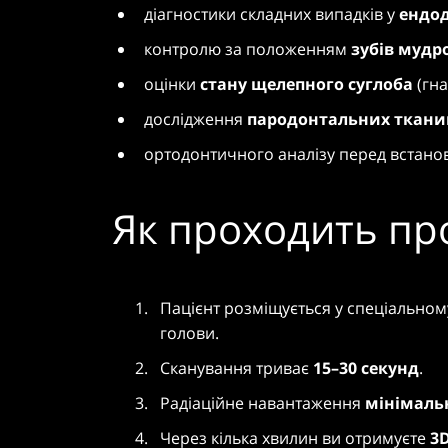
діагностики складних випадків у
ендод
контролю за положенням
зубів мудро
оцінки
стану щелепного суглоба
(гна
дослідження
пародонтальних ткани
ортодонтичного аналізу перед встанов
Як проходить пр
Пацієнт розміщується у спеціальном
голови.
Сканування триває
15–30 секунд
.
Радіаційне навантаження
мінімаль
Через кілька хвилин ви отримуєте
3