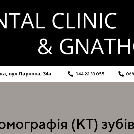
NTAL CLINIC
& GNAT
а, вул.Паркова, 34а
044 22 33 055
068
мографія (КТ) зубів