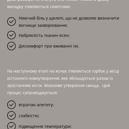
випадку з'являються симптоми:
Ниючий біль у щелепі, що не дозволяє визначити
вогнище захворювання;
Набряклість тканин ясен;
Дискомфорт при вживанні їжі.
На наступному етапі на яснах з'являється горбок у місці
кістозного новоутворення, яке збільшується разом із
зростанням кісти. Можливе утворення свища. Цей
процес супроводжується:
втратою апетиту;
слабкістю;
підвищення температури;