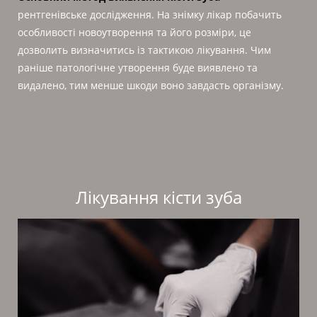
рентгенівське дослідження. На знімку лікар побачить
особливості новоутворення та його розміри, це
дозволить визначитись із тактикою лікування. Чим
раніше патологічне утворення буде виявлено та
видалено, тим менше шкоди воно завдасть організму.
Лікування кісти зуба