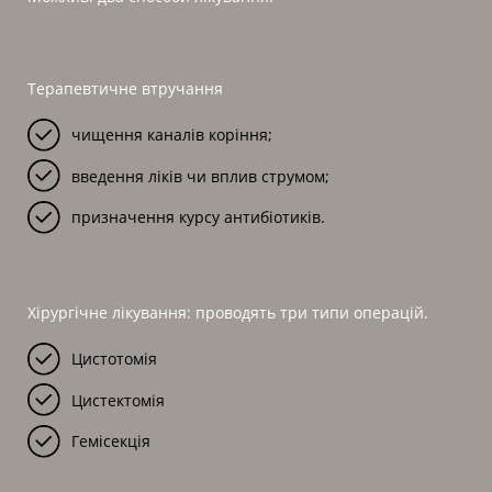
Терапевтичне втручання
чищення каналів коріння;
введення ліків чи вплив струмом;
призначення курсу антибіотиків.
Хірургічне лікування: проводять три типи операцій.
Цистотомія
Цистектомія
Гемісекція