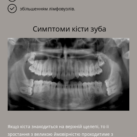
збільшенням лімфовузлів.
Симптоми кісти зуба
Якщо кіста знаходиться на верхній щелепі, то її
зростання з великою ймовірністю проходитиме з