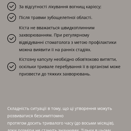
За відсутності лікування вогнищ карієсу;
Після травми зубощелепної області.
Кіста не вважається швидкоплинним
захворюванням. При регулярному
відвідуванні стоматолога з метою профілактики
можна виявити її на ранніх стадіях.
Кістозну капсулу необхідно обов'язково витягти,
оскільки тривале перебування її в організмі може
призвести до тяжких захворювань.
Складність ситуації в тому, що ці утворення можуть
розвиватися безсимптомно
протягом досить тривалого часу (до восьми місяців),
доки розміри не стануть значними. Тільки в цьому