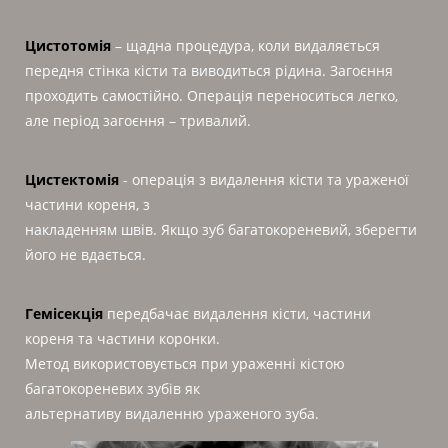
Цистотомія
– щадна процедура, коли видаляється
передня стінка кісти та виводиться рідина. Загоєння
проходить самостійно. Операція переноситься легко,
але період загоєння – тривалий.
Цистектомія
- операція з видалення кісти та ураженої
частини кореня, з
накладенням швів. Якщо зуб багатокореневий, зберегти
його не вдається.
Гемісекція
передбачає видалення кісти, частини
кореня та частини коронки.
Метод використовується при ураженні кістою
багатокореневих зубів як
альтернативу видаленню ураженого зуба.