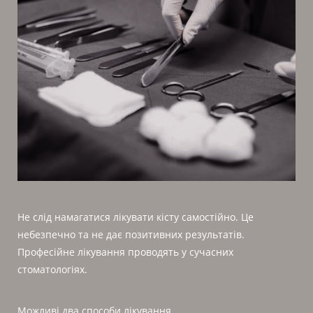
Не слід намагатися лікувати кісту самостійно. Це
небезпечно та не дає позитивних результатів.
Професійне лікування проводять у сучасних
стоматологіях.
Можливі два способи лікування.