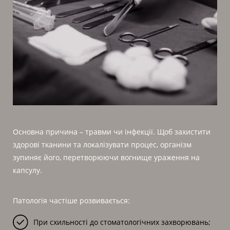
Основна причина – травми чи інфекції. Щоб захистити
здорові тканини та локалізувати процес, організм
зупиняє його, перетворюючи вогнище ураження на
капсулу.
Патологія частіше розвивається:
При схильності до стоматологічних захворювань;