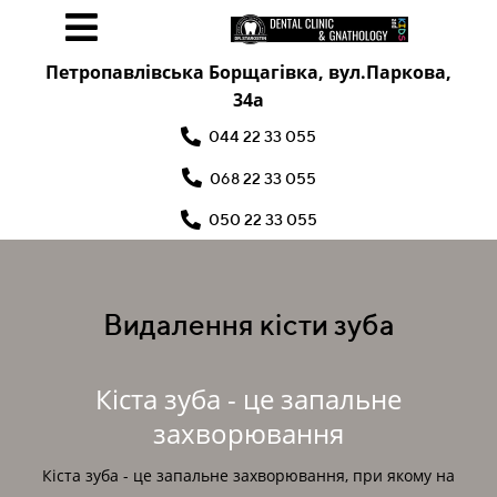
Петропавлівська Борщагівка, вул.Паркова,
34а
044 22 33 055
068 22 33 055
050 22 33 055
Видалення кісти зуба
Кіста зуба - це запальне
захворювання
Кіста зуба - це запальне захворювання, при якому на