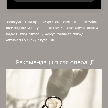
Записуйтесь на прийом до стоматології «Dr. Starostin»,
щоб видалити кісту швидко і безболісно. Хірург клініки
надасть кваліфіковану консультацію та складе
оптимальну схему лікування.
Рекомендації після операції