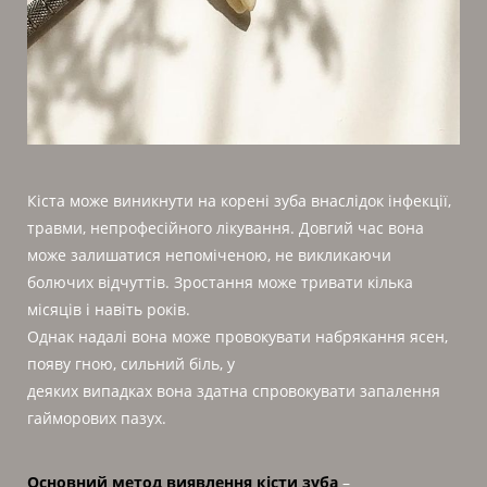
Кіста може виникнути на корені зуба внаслідок інфекції,
травми, непрофесійного лікування. Довгий час вона
може залишатися непоміченою, не викликаючи
болючих відчуттів. Зростання може тривати кілька
місяців і навіть років.
Однак надалі вона може провокувати набрякання ясен,
появу гною, сильний біль, у
деяких випадках вона здатна спровокувати запалення
гайморових пазух.
Основний метод виявлення кісти зуба
–